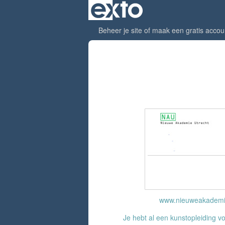
Beheer je site
of
maak een gratis accou
Links
www.nieuweakademi
Je hebt al een kunstopleiding v