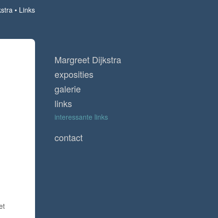
kstra
Links
Margreet Dijkstra
exposities
galerie
links
interessante links
contact
et