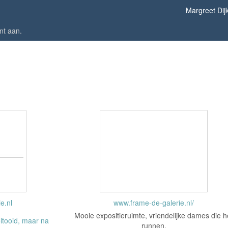
Margreet Dij
nt aan
.
e.nl
www.frame-de-galerie.nl/
Mooie expositieruimte, vriendelijke dames die h
oltooid, maar na
runnen.