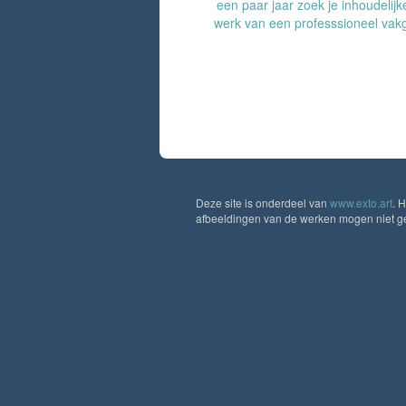
een paar jaar zoek je inhoudelijk
werk van een professsioneel va
Deze site is onderdeel van
www.exto.art
. 
afbeeldingen van de werken mogen niet geb