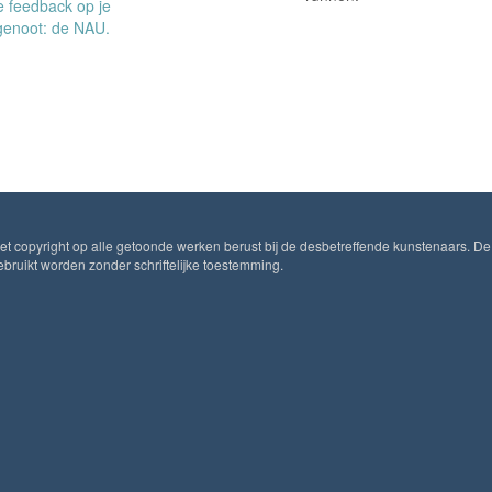
e feedback op je
kgenoot: de NAU.
Het copyright op alle getoonde werken berust bij de desbetreffende kunstenaars. De
ruikt worden zonder schriftelijke toestemming.