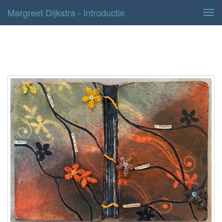
Margreet Dijkstra - Introductie
Tog
navi
introductie