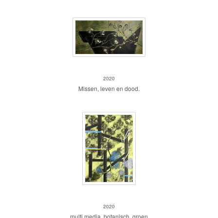
familie
2020
Missen, leven en dood.
z.t. 69
2020
multi media, botanisch, groen