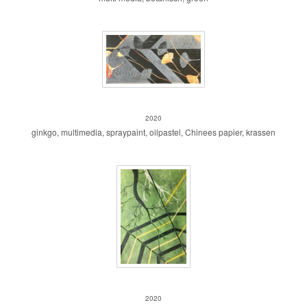
ginkgo biloba, klein
2020
ginkgo, multimedia, spraypaint, oilpastel, Chinees papier, krassen
boomwortels
2020