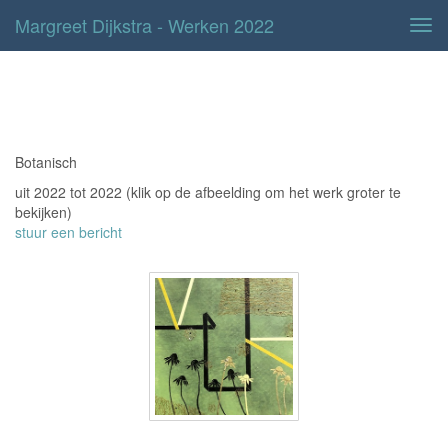
Margreet Dijkstra - Werken 2022
Tog
navi
Werken 2022
Botanisch
uit 2022 tot 2022
(klik op de afbeelding om het werk groter te
bekijken)
stuur een bericht
Vierkant, groen