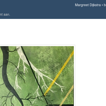
Margreet Dijkstra
b
nt aan
.
boomwortels