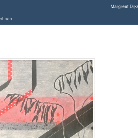
Margreet Dijk
nt aan
.
z.t. 60