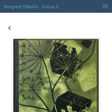
Margreet Dijkstra - Kubus 2
Tog
navi
kubus 2