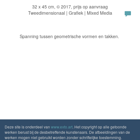
32 x 45 cm, © 2017, prijs op aanvraag
Tweedimensionaal | Grafiek | Mixed Media
Spanning tussen geometrische vormen en takken.
Deze site is onderdeel van
www.exto.art
. Het copyright op alle getoonde
werken berust bij de desbetreffende kunstenaars. De afbeeldingen van de
werken mogen niet gebruikt worden zonder schriftelijke toestemming.